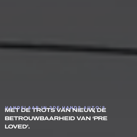
HANDELAAR IN 2DE HANDS AUTO’S
MET DE TROTS VAN NIEUW, DE
BETROUWBAARHEID VAN ‘PRE
LOVED’.