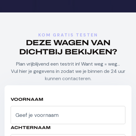
Handsfree
Hill-Hold Control
Keyless Entry
Lane Departure Warning Systeem
KOM GRATIS TESTEN
DEZE WAGEN VAN
DICHTBIJ BEKIJKEN?
Lederen Stuurwiel
Led Lichten
Plan vrijblijvend een testrit in! Want weg = weg…
Lichtsensor
M-Sport Pakket
Vul hier je gegevens in zodat we je binnen de 24 uur
kunnen contacteren.
Multifunctioneel Stuurwiel
Navigatie Systeem
VOORNAAM
Night View Assist
ACHTERNAAM
Parkeersensoren
Regensensor