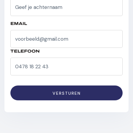
Schakelpaddles
Sportpakket
EMAIL
Sound System
Snelheidsbeperkingsinstallatie
TELEFOON
Sfeerverlichting
Spraakbediening
Verkeersbordherkenning
Wireless Charging