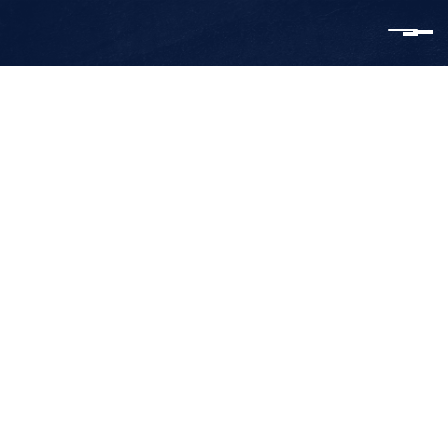
BMW IX1 XDRIVE30 M-SPORT
NIEUWPRIJS
€
47.950,00
€