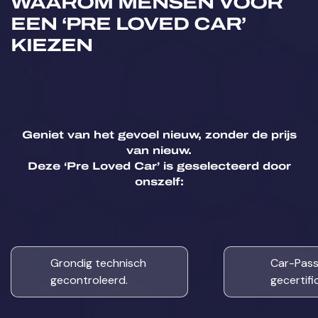
WAAROM MENSEN VOOR
EEN ‘PRE LOVED CAR’
Centrale Deurvergrendeling Met
KIEZEN
Afstandsbediening
Cruise Control
Dodehoekdetectie
Geniet van het gevoel nieuw, zonder de prijs
van nieuw.
Deze ‘Pre Loved Car’ is geselecteerd door
Elektrisch Verstelbare Spiegels
onszelf:
Elektrische Achterklep
Elektrische Ruiten
Grondig technisch
Car-Pas
gecontroleerd.
gecertifi
Emergency Brakeassist