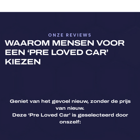
Bochtverlichting
Botswaarschuwing
ONZE REVIEWS
Centrale Deurvergrendeling
WAAROM MENSEN VOOR
EEN ‘PRE LOVED CAR’
Centrale Deurvergrendeling Met
KIEZEN
Afstandsbediening
Cruise Control
Elektrisch Verstelbare Spiegels
Geniet van het gevoel nieuw, zonder de prijs
van nieuw.
Deze ‘Pre Loved Car’ is geselecteerd door
Elektrische Ruiten
onszelf:
Emergency Brakeassist