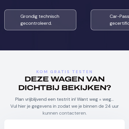
Handsfree
Hill-Hold Control
Grondig technisch
Car-Pas
gecontroleerd.
gecertifi
Keyless Entry
Lane Departure Warning Systeem
Led Lichten
Lederen Stuurwiel
Lederen Zetels
Lichtsensor
KOM GRATIS TESTEN
DEZE WAGEN VAN
DICHTBIJ BEKIJKEN?
Multifunctioneel Stuurwiel
Plan vrijblijvend een testrit in! Want weg = weg…
Navigatie Systeem
Vul hier je gegevens in zodat we je binnen de 24 uur
kunnen contacteren.
Parkeersensoren
Regensensor