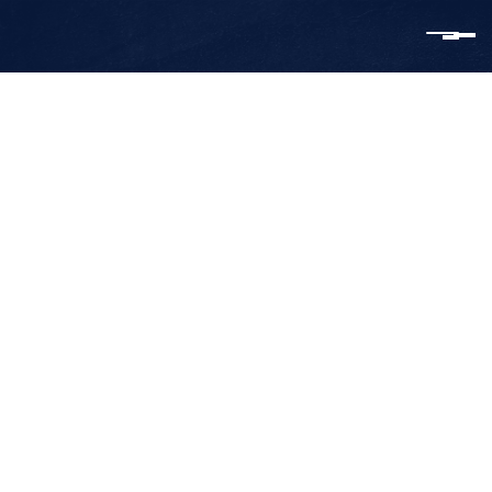
CUPRA FORMETER VZ E-HYBRIDE
NIEUWPRIJS
€
28.950,00
€
52.875,00